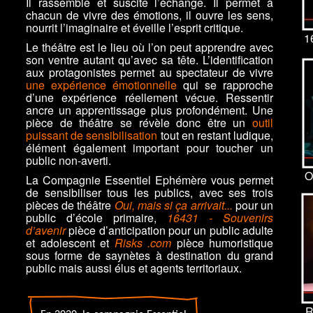
Il rassemble et suscite l’échange. Il permet à
chacun de vivre des émotions, il ouvre les sens,
nourrit l’imaginaire et éveille l’esprit critique.
1
Le théâtre est le lieu où l’on peut apprendre avec
son ventre autant qu’avec sa tête. L’identification
aux protagonistes permet au spectateur
de vivre
une expérience émotionnelle
qui se rapproche
d’une
expérience réellement vécue.
Ressentir
ancre un apprentissage plus profondément. Une
pièce de théâtre se révèle donc être un
outil
puissant de sensibilisation
tout en restant ludique,
élément également important pour toucher un
public non-averti.
O
La Compagnie Essentiel Ephémère vous permet
de sensibiliser tous les publics, avec ses trois
pièces de théâtre
Oui, mais si ça arrivait...
pour un
public d’école primaire,
16431 - Souvenirs
d’avenir
pièce d’anticipation pour un public adulte
et adolescent et
Risks .com
pièce humoristique
sous forme de saynètes à destination du grand
public mais aussi élus et agents territoriaux.
R